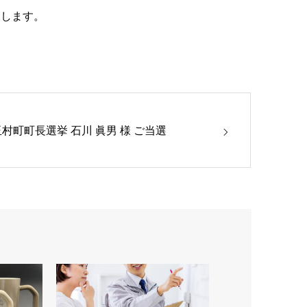
たします。
玉村町町長選挙 石川 眞男 様 ご当選