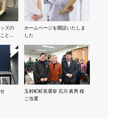
ッズの
ホームページを開設いたしま
こと…
した
せ
玉村町町長選挙 石川 眞男 様
ご当選