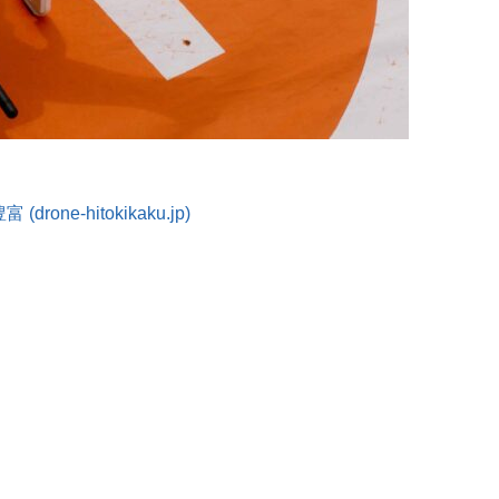
e-hitokikaku.jp)