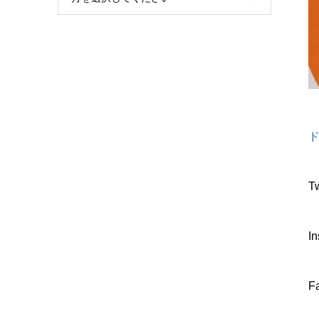
ド
T
I
F